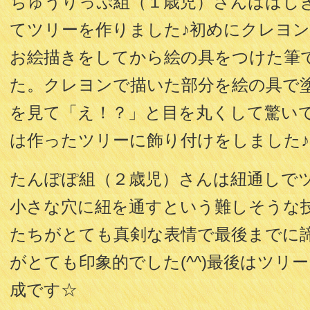
ちゅうりっぷ組（１歳児）さんははじ
てツリーを作りました♪初めにクレヨ
お絵描きをしてから絵の具をつけた筆
た。クレヨンで描いた部分を絵の具で
を見て「え！？」と目を丸くして驚い
は作ったツリーに飾り付けをしました♪
たんぽぽ組（２歳児）さんは紐通しで
小さな穴に紐を通すという難しそうな
たちがとても真剣な表情で最後までに
がとても印象的でした(^^)最後はツリ
成です☆