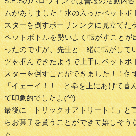
S.E.Sのハロウィンでは普段の活動内
ムがありました！水の入ったペットボ
スターを倒すボーリンングに見立てた
ペットボトルを勢いよく転がすことが
ったのですが、先生と一緒に転がして
ツを掴んできたようで上手にペットボ
スターを倒すことができました！！倒
「イェーイ！！」と拳を上にあげて喜
て印象的でしたよ(^^)
最後に「トリックオアトリート！」と
らお菓子を貰うことができて嬉しそう
☆