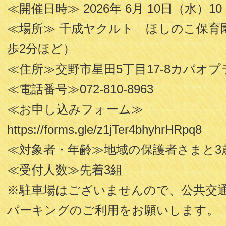
≪開催日時≫ 2026年 6月 10日（水）10
≪場所≫ 千成ヤクルト ほしのこ保育
歩2分ほど）
≪住所≫交野市星田5丁目17-8カパオプラ
≪電話番号≫072-810-8963
≪お申し込みフォーム≫
https://forms.gle/z1jTer4bhyhrHRpq8
≪対象者・年齢≫地域の保護者さまと3
≪受付人数≫先着3組
※駐車場はございませんので、公共交
パーキングのご利用をお願いします。