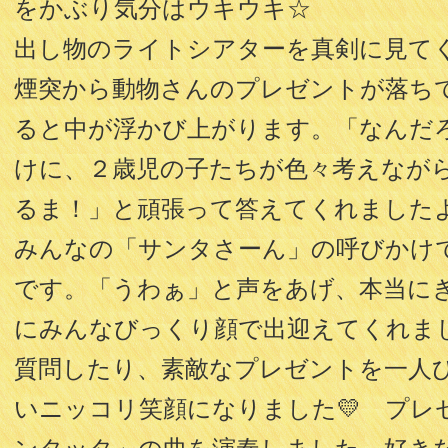
をかぶり気分はウキウキ☆
出し物のライトシアターを真剣に見て
煙突から動物さんのプレゼントが落ち
ると中が浮かび上がります。「なんだ
けに、２歳児の子たちが色々考えなが
るま！」と頑張って答えてくれました
みんなの「サンタさーん」の呼びかけ
です。「うわぁ」と声をあげ、本当に
にみんなびっくり顔で出迎えてくれま
質問したり、素敵なプレゼントを一人
いニッコリ笑顔になりました💛 プレ