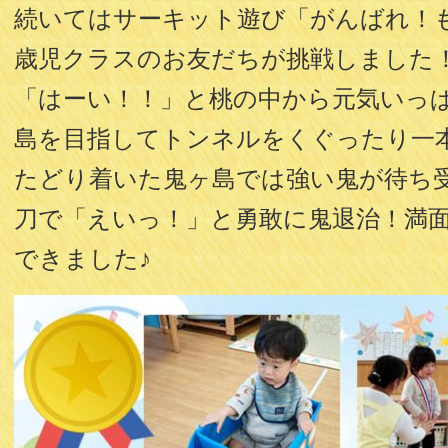
続いてはサーキット遊び「がんばれ！もも
歳児クラスのお友だちが挑戦しました
「はーい！！」と桃の中から元気いっ
島を目指してトンネルをくぐったり一
たどり着いた鬼ヶ島では強い鬼が待ち
刀で「えいっ！」と勇敢に鬼退治！満
できました♪